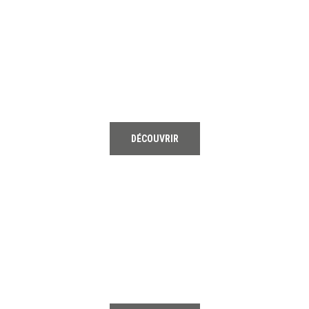
01
TENNIS
DÉCOUVRIR
02
RUNNING