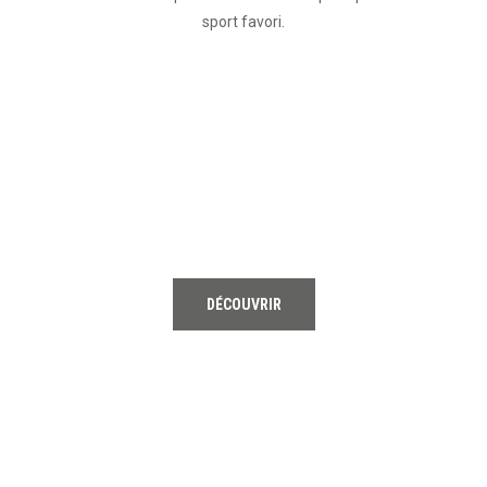
sport favori.
01
TENNIS
DÉCOUVRIR
02
RUNNING