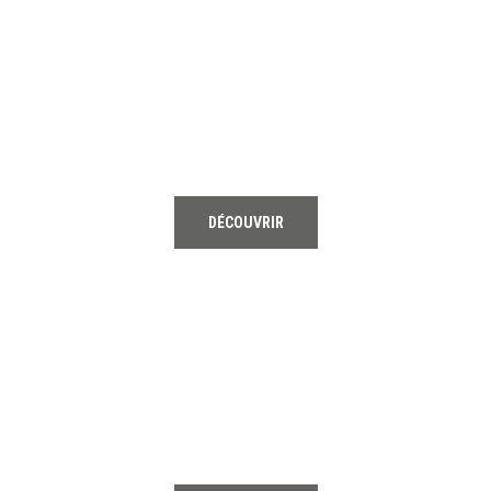
01
TENNIS
DÉCOUVRIR
02
RUNNING