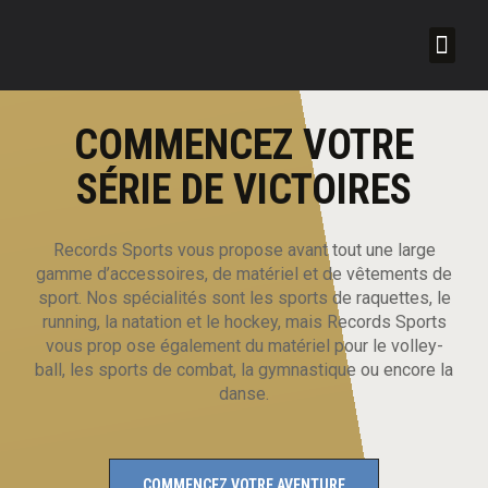
Nos r
À pr
COMMENCEZ VOTRE
SÉRIE DE VICTOIRES
Records Sports vous propose avant tout une large
gamme d’accessoires, de matériel et de vêtements de
sport. Nos spécialités sont les sports de raquettes, le
running, la natation et le hockey, mais Records Sports
vous prop
ose également du matériel pour le volley-
ball, les sports de combat, la gymnastique ou encore la
danse.
COMMENCEZ VOTRE AVENTURE