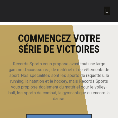
Nos r
À pr
COMMENCEZ VOTRE
SÉRIE DE VICTOIRES
Records Sports vous propose avant tout une large
gamme d’accessoires, de matériel et de vêtements de
sport. Nos spécialités sont les sports de raquettes, le
running, la natation et le hockey, mais Records Sports
vous prop
ose également du matériel pour le volley-
ball, les sports de combat, la gymnastique ou encore la
danse.