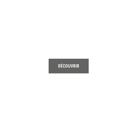
01
TENNIS
DÉCOUVRIR
02
RUNNING